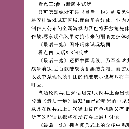
看点三:参与新版本试玩
只可远观绝对不是《最后一炮》的亲民
将安排游戏试玩区域,面向所有媒体、业内
制作人公布的全新游戏内容也将开放抢先
作战,尽享现代装甲对抗带来的酣畅竞技体
《最后一炮》国外玩家试玩场面
看点四:大话9.3阅兵式
《最后一炮》还原中国现役、乃至全球
战争演练,近百款陆战装备集结亮相。而游
以及中系现代装甲团的精准展示也与即将举
呼应。
煮酒论阅兵,围炉话坦克!大阅兵上会出
登陆《最后一炮》游戏?而已经曝光的中系59
载具在阅兵式上1.76梁山传奇单机版又有
所有这些话题都将在发布会上展开讨论。
《最后一炮》拥有阅兵式上的众多中系