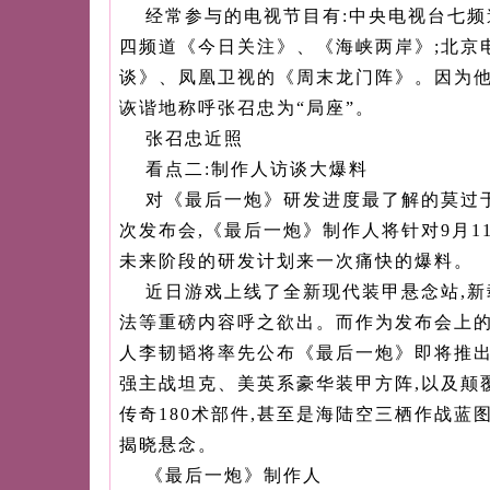
经常参与的电视节目有:中央电视台七
四频道《今日关注》、《海峡两岸》;北京
谈》、凤凰卫视的《周末龙门阵》。因为他
诙谐地称呼张召忠为“局座”。
张召忠近照
看点二:制作人访谈大爆料
对《最后一炮》研发进度最了解的莫过
次发布会,《最后一炮》制作人将针对9月1
未来阶段的研发计划来一次痛快的爆料。
近日游戏上线了全新现代装甲悬念站,
法等重磅内容呼之欲出。而作为发布会上的
人李韧韬将率先公布《最后一炮》即将推
强主战坦克、美英系豪华装甲方阵,以及颠
传奇180术部件,甚至是海陆空三栖作战蓝
揭晓悬念。
《最后一炮》制作人