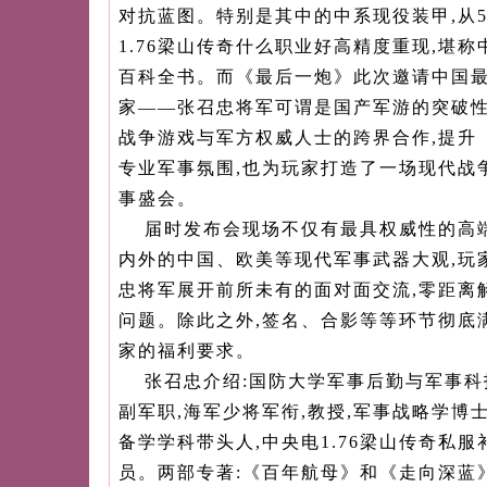
对抗蓝图。特别是其中的中系现役装甲,从5
1.76梁山传奇什么职业好高精度重现,堪
百科全书。而《最后一炮》此次邀请中国
家——张召忠将军可谓是国产军游的突破
战争游戏与军方权威人士的跨界合作,提升
专业军事氛围,也为玩家打造了一场现代战
事盛会。
届时发布会现场不仅有最具权威性的高
内外的中国、欧美等现代军事武器大观,玩
忠将军展开前所未有的面对面交流,零距离
问题。除此之外,签名、合影等等环节彻底
家的福利要求。
张召忠介绍:国防大学军事后勤与军事科
副军职,海军少将军衔,教授,军事战略学博
备学学科带头人,中央电1.76梁山传奇私
员。两部专著:《百年航母》和《走向深蓝