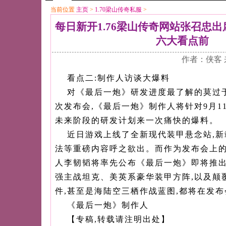
当前位置
主页
>
1.70梁山传奇私服
>
每日新开1.76梁山传奇网站张召忠出
六大看点前
作者：侠客 
看点二:制作人访谈大爆料
对《最后一炮》研发进度最了解的莫过
次发布会,《最后一炮》制作人将针对9月1
未来阶段的研发计划来一次痛快的爆料。
近日游戏上线了全新现代装甲悬念站,
法等重磅内容呼之欲出。而作为发布会上的
人李韧韬将率先公布《最后一炮》即将推
强主战坦克、美英系豪华装甲方阵,以及颠
件,甚至是海陆空三栖作战蓝图,都将在发
《最后一炮》制作人
【专稿,转载请注明出处】