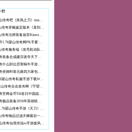
排行
水泊梁山传奇吧《疾风之刃》imax式概念站曝光国服首测时间
1.76梁山传奇穿戴鉴定版本《直到黎明 血戮》评测: 没有死角的恐
1.76梁山传奇法师装备放弃Kinect不智？ Xbox One或陷入恶性循环
今日新开1.76梁山传奇网PK手要快！5分钟带您玩遍网易《武魂》
1.76梁山传奇服务端《攻壳机动队》Gstar将公布视频 新原画放出
梁山传奇装备合成建宗派夺天下《吞噬苍穹》12月16日新服开启
梁山传奇什么职位厉害蜗牛手游九阳神功：起源CJ首曝 8月首测
梁山传奇坐骑时装元曲四大家包括：关汉卿、郑光祖、马致远和谁？
金典1.76梁山传奇私服手游下载WE创始人周豪:为什么我劝你们别碰
sf1.76梁山传奇合击发布网《守望先锋》肝帝诞生!等级突破天际已
梁山传奇官网金币Ti6首日中国战队赛况回顾 VG.R遗憾出局
梁山传奇极品装备2016年英雄联盟中秋活动 LOL皎月女神嫦娥皮肤
复古版1.76梁山传奇手游《天刀》未来更新爆料:唐青枫成BOSS 染色
1.76梁山传奇物品过滤天梯最后一个古尔丹？穷凶极恶鱼人术
逼上梁山传奇仙境传说ro手游披风图鉴：披风属性 披风价格 披风等