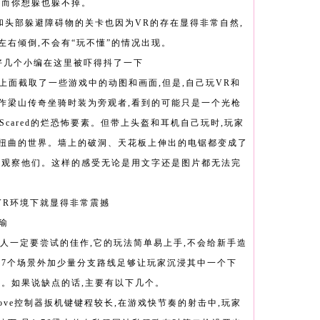
,而你想躲也躲不掉。
和头部躲避障碍物的关卡也因为VR的存在显得非常自然,
左右倾倒,不会有“玩不懂”的情况出现。
R好几个小编在这里被吓得抖了一下
上面截取了一些游戏中的动图和画面,但是,自己玩VR和
作梁山传奇坐骑时装为旁观者,看到的可能只是一个光枪
 Scared的烂恐怖要素。但带上头盔和耳机自己玩时,玩家
扭曲的世界。墙上的破洞、天花板上伸出的电锯都变成了
度观察他们。这样的感受无论是用文字还是图片都无法完
VR环境下就显得非常震撼
瑜
的人一定要尝试的佳作,它的玩法简单易上手,不会给新手造
,7个场景外加少量分支路线足够让玩家沉浸其中一个下
瘾。如果说缺点的话,主要有以下几个。
move控制器扳机键键程较长,在游戏快节奏的射击中,玩家