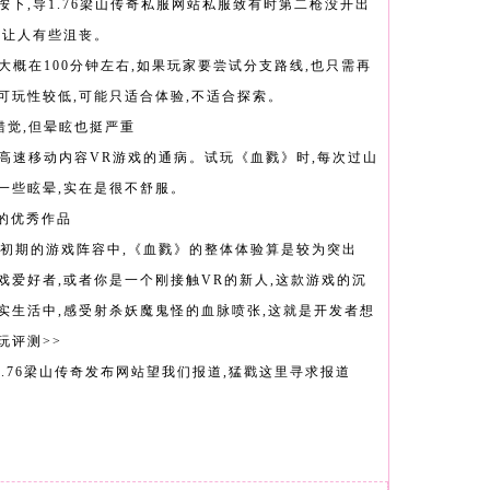
下,导1.76梁山传奇私服网站私服致有时第二枪没开出
会让人有些沮丧。
大概在100分钟左右,如果玩家要尝试分支路线,也只需再
可玩性较低,可能只适合体验,不适合探索。
错觉,但晕眩也挺严重
有高速移动内容VR游戏的通病。试玩《血戮》时,每次过山
一些眩晕,实在是很不舒服。
荐的优秀作品
VR初期的游戏阵容中,《血戮》的整体体验算是较为突出
戏爱好者,或者你是一个刚接触VR的新人,这款游戏的沉
实生活中,感受射杀妖魔鬼怪的血脉喷张,这就是开发者想
玩评测>>
.76梁山传奇发布网站望我们报道,猛戳这里寻求报道