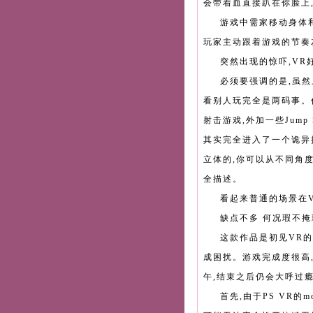
会带着血直接趴在你脸上
游戏中需家移动身体
玩家主动跟着游戏的节奏
突然出现的惊吓,V
必须要强调的是,虽然
看别人玩完全是两码事。
射击游戏,外加一些Jump
其实完全进入了一个诡异
立体的,你可以从不同角
全描述。
看起来普通的场景在
缺点不多 何况瑕不掩
这款作品是初见VR
成困扰。游戏完成度很高
午,结束之后仍会大呼过
首先,由于PS VR的