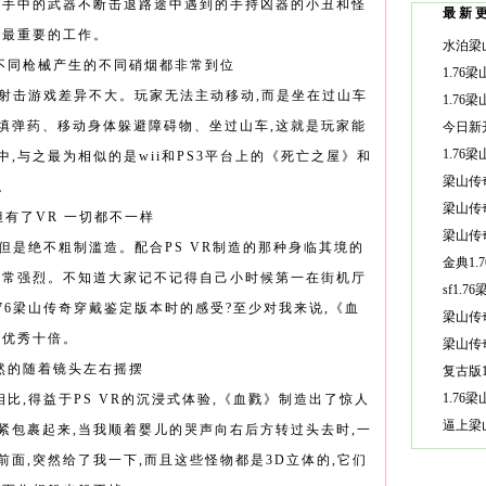
用手中的武器不断击退路途中遇到的手持凶器的小丑和怪
最新
是最重要的工作。
不同枪械产生的不同硝烟都非常到位
枪射击游戏差异不大。玩家无法主动移动,而是坐在过山车
装填弹药、移动身体躲避障碍物、坐过山车,这就是玩家能
,与之最为相似的是wii和PS3平台上的《死亡之屋》和
。
但有了VR 一切都不一样
但是绝不粗制滥造。配合PS VR制造的那种身临其境的
非常强烈。不知道大家记不记得自己小时候第一在街机厅
76梁山传奇穿戴鉴定版本时的感受?至少对我来说,《血
它优秀十倍。
然的随着镜头左右摇摆
比,得益于PS VR的沉浸式体验,《血戮》制造出了惊人
紧包裹起来,当我顺着婴儿的哭声向右后方转过头去时,一
面,突然给了我一下,而且这些怪物都是3D立体的,它们