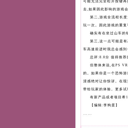
可能无法完全松开按键再按
去,如果因此影响的游戏
第二,游戏全流程长度
玩一次。因此游戏的重复
确实有在坐过山车的
第三,这一点可能是
车高速前进时我总会感到
总评:8.8分 值得推
但整体来说,在PS 
的。如果你是一个恐怖游
浸感绝对让你惊讶。在现
带给玩家的体验。更多试
有新产品或者项目希1
【编辑:李狗蛋】
……