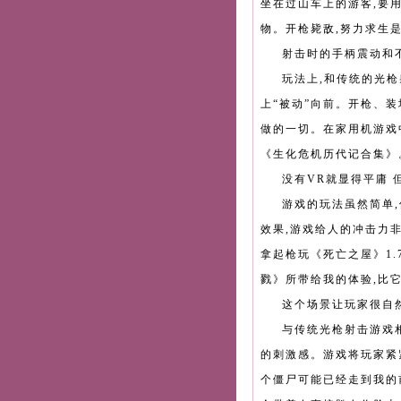
坐在过山车上的游客,要
物。开枪毙敌,努力求生
射击时的手柄震动和
玩法上,和传统的光
上“被动”向前。开枪、
做的一切。在家用机游戏中
《生化危机历代记合集》
没有VR就显得平庸 
游戏的玩法虽然简单,
效果,游戏给人的冲击力
拿起枪玩《死亡之屋》1.
戮》所带给我的体验,比
这个场景让玩家很自
与传统光枪射击游戏相
的刺激感。游戏将玩家紧
个僵尸可能已经走到我的前