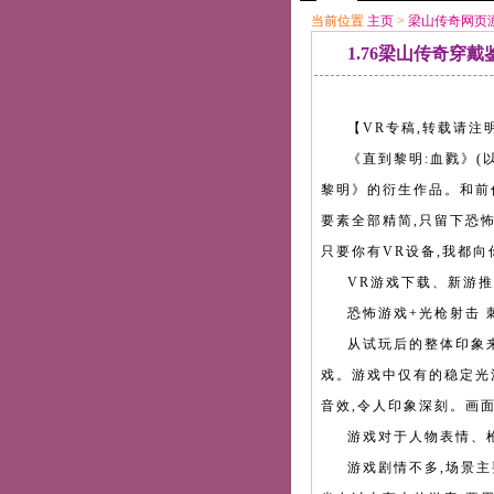
当前位置
主页
>
梁山传奇网页
1.76梁山传奇穿
【VR专稿,转载请注
《直到黎明:血戮》(
黎明》的衍生作品。和前
要素全部精简,只留下恐
只要你有VR设备,我都向
VR游戏下载、新游推
恐怖游戏+光枪射击 
从试玩后的整体印象
戏。游戏中仅有的稳定光
音效,令人印象深刻。画
游戏对于人物表情、
游戏剧情不多,场景