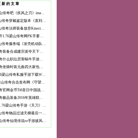
更新的文章
水泊梁山传奇吧《疾风之刃》imax式概念站曝光国服首测时间
1.76梁山传奇穿戴鉴定版本《直到黎明 血戮》评测: 没有死角的恐
1.76梁山传奇法师装备放弃Kinect不智？ Xbox One或陷入恶性循环
今日新开1.76梁山传奇网PK手要快！5分钟带您玩遍网易《武魂》
1.76梁山传奇服务端《攻壳机动队》Gstar将公布视频 新原画放出
梁山传奇装备合成建宗派夺天下《吞噬苍穹》12月16日新服开启
梁山传奇什么职位厉害蜗牛手游九阳神功：起源CJ首曝 8月首测
梁山传奇坐骑时装元曲四大家包括：关汉卿、郑光祖、马致远和谁？
金典1.76梁山传奇私服手游下载WE创始人周豪:为什么我劝你们别碰
sf1.76梁山传奇合击发布网《守望先锋》肝帝诞生!等级突破天际已
梁山传奇官网金币Ti6首日中国战队赛况回顾 VG.R遗憾出局
梁山传奇极品装备2016年英雄联盟中秋活动 LOL皎月女神嫦娥皮肤
复古版1.76梁山传奇手游《天刀》未来更新爆料:唐青枫成BOSS 染色
1.76梁山传奇物品过滤天梯最后一个古尔丹？穷凶极恶鱼人术
逼上梁山传奇仙境传说ro手游披风图鉴：披风属性 披风价格 披风等