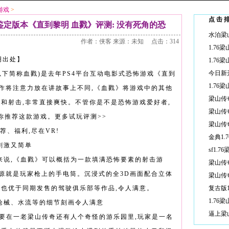
游戏
>
点击
戴鉴定版本《直到黎明 血戮》评测: 没有死角的恐
作者：侠客 来源：未知 点击：314
明出处】
以下简称血戮)是去年PS4平台互动电影式恐怖游戏《直到
作将注意力放在讲故事上不同,《血戮》将游戏中的其他
怖和射击,非常直接爽快。不管你是不是恐怖游戏爱好者,
你推荐这款游戏。更多试玩评测>>
荐、福利,尽在VR!
刺激又简单
来说,《血戮》可以概括为一款填满恐怖要素的射击游
源就是玩家枪上的手电筒。沉浸式的全3D画面配合立体
面也优于同期发售的驾驶俱乐部等作品,令人满意。
枪械、水流等的细节刻画令人满意
主要在一老梁山传奇还有人个奇怪的游乐园里,玩家是一名